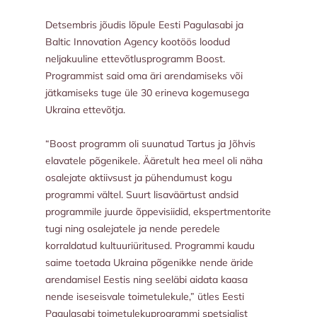
Detsembris jõudis lõpule Eesti Pagulasabi ja
Baltic Innovation Agency kootöös loodud
neljakuuline ettevõtlusprogramm Boost.
Programmist said oma äri arendamiseks või
jätkamiseks tuge üle 30 erineva kogemusega
Ukraina ettevõtja.
“Boost programm oli suunatud Tartus ja Jõhvis
elavatele põgenikele. Ääretult hea meel oli näha
osalejate aktiivsust ja pühendumust kogu
programmi vältel. Suurt lisaväärtust andsid
programmile juurde õppevisiidid, ekspertmentorite
tugi ning osalejatele ja nende peredele
korraldatud kultuuriüritused. Programmi kaudu
saime toetada Ukraina põgenikke nende äride
arendamisel Eestis ning seeläbi aidata kaasa
nende iseseisvale toimetulekule,” ütles Eesti
Pagulasabi toimetulekuprogrammi spetsialist