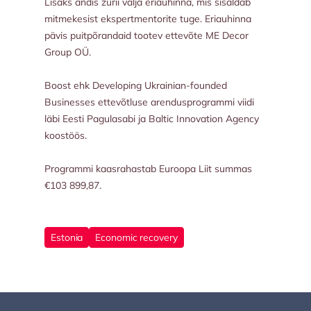
Lisaks andis žürii välja eriauhinna, mis sisaldab
mitmekesist ekspertmentorite tuge. Eriauhinna
pävis puitpõrandaid tootev ettevõte ME Decor
Group OÜ.
Boost ehk Developing Ukrainian-founded
Businesses ettevõtluse arendusprogrammi viidi
läbi Eesti Pagulasabi ja Baltic Innovation Agency
koostöös.
Programmi kaasrahastab Euroopa Liit summas
€103 899,87.
Estonia
Economic recovery