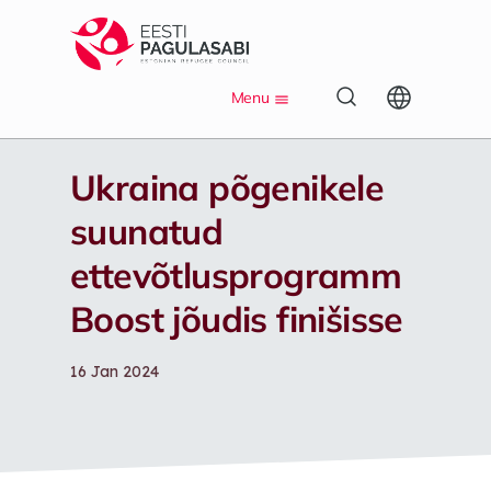
S
k
i
p
Menu
t
o
m
Ukraina põgenikele
a
i
suunatud
n
c
ettevõtlusprogramm
o
n
Boost jõudis finišisse
t
e
n
16 Jan 2024
t