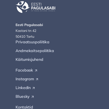
Eesti Pagulasabi
Kastani tn 42
50410 Tartu
Privaatsuspoliitika
Andmekaitsepoliitika
Käitumisjuhend
Facebook
(
O
Instagram
(
p
O
e
LinkedIn
(
p
n
O
e
s
Bluesky
(
p
n
i
O
e
s
n
p
Kontaktid
n
i