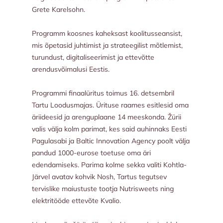
Grete Karelsohn.
Programm koosnes kaheksast koolitusseansist,
mis õpetasid juhtimist ja strateegilist mõtlemist,
turundust, digitaliseerimist ja ettevõtte
arendusvõimalusi Eestis.
Programmi finaalüritus toimus 16. detsembril
Tartu Loodusmajas. Ürituse raames esitlesid oma
äriideesid ja arenguplaane 14 meeskonda. Žürii
valis välja kolm parimat, kes said auhinnaks Eesti
Pagulasabi ja Baltic Innovation Agency poolt välja
pandud 1000-eurose toetuse oma äri
edendamiseks. Parima kolme sekka valiti Kohtla-
Järvel avatav kohvik Nosh, Tartus tegutsev
tervislike maiustuste tootja Nutrisweets ning
elektritööde ettevõte Kvalio.