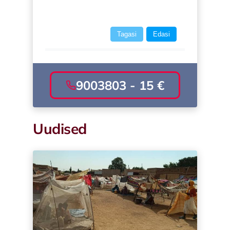
Tagasi
Edasi
9003803 -
15 €
Uudised