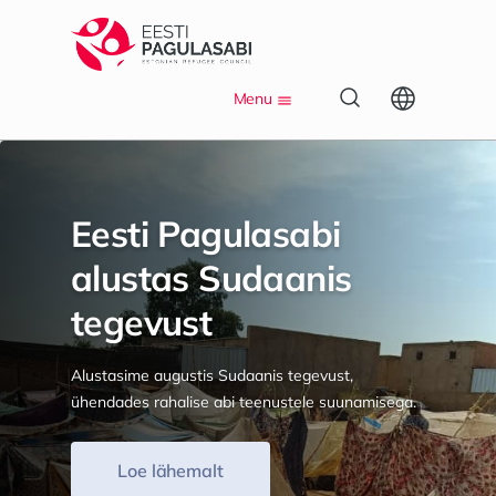
S
k
i
p
Menu
t
o
m
a
i
Eesti Pagulasabi
n
c
alustas Sudaanis
o
n
tegevust
t
e
n
Alustasime augustis Sudaanis tegevust,
t
ühendades rahalise abi teenustele suunamisega.
Loe lähemalt