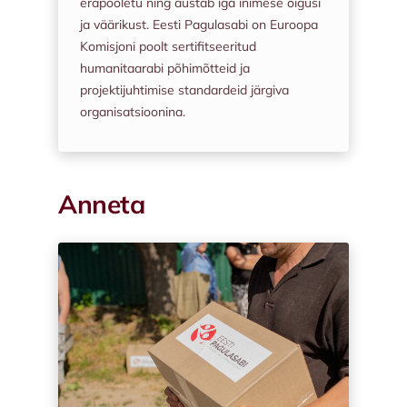
erapooletu ning austab iga inimese õigusi
ja väärikust. Eesti Pagulasabi on Euroopa
Komisjoni poolt sertifitseeritud
humanitaarabi põhimõtteid ja
projektijuhtimise standardeid järgiva
organisatsioonina.
Anneta