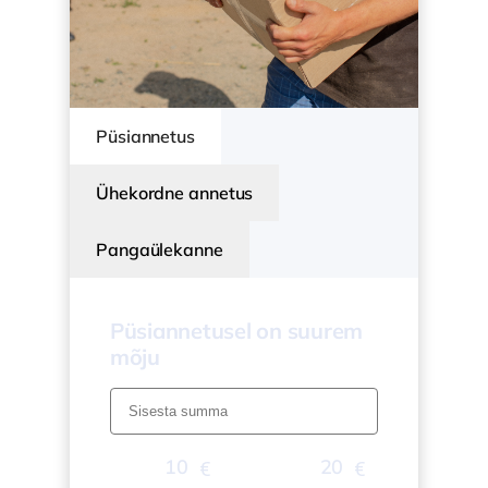
Püsiannetus
Ühekordne annetus
Pangaülekanne
Püsiannetusel on suurem
mõju
10
20
5