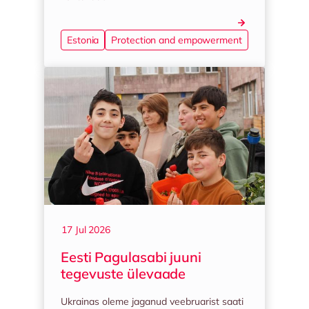
Estonia
Protection and empowerment
17 Jul 2026
Eesti Pagulasabi juuni
tegevuste ülevaade
Ukrainas oleme jaganud veebruarist saati