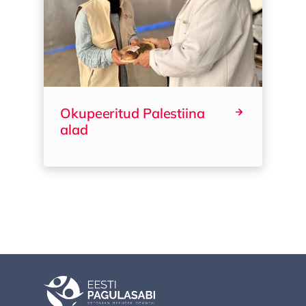
Okupeeritud Palestiina
alad