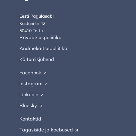
Eesti Pagulasabi
Kastani tn 42
50410 Tartu
Privaatsuspoliitika
Andmekaitsepoliitika
Käitumisjuhend
Facebook
(
O
Instagram
(
p
O
e
LinkedIn
(
p
n
O
e
s
Bluesky
(
p
n
i
O
e
s
n
p
Kontaktid
n
i
a
e
s
n
n
Tagasiside ja
n
kaebused
(
i
a
e
s
O