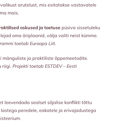
avalikust arutelust, mis esitatakse vastavatele
iima mais.
aktilised oskused ja toetuse
püsiva sissetuleku
lejad oma äriplaanid, välja valiti neist kümme.
rammi toetab Euroopa Liit.
 mänguliste ja praktiliste õppemeetodite.
riigi.
Projekti toetab ESTDEV – Eesti
 et leevendada sealset sõjalise konflikti tõttu
 lastega peredele, eakatele ja erivajadustega
isteerium.