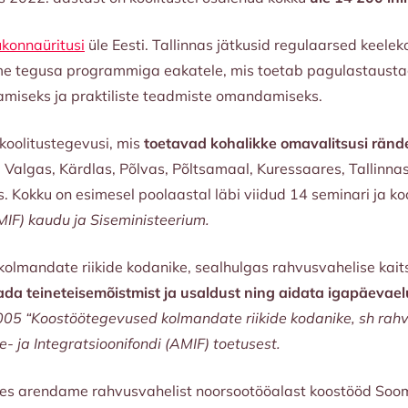
ukonnaüritusi
üle Eesti. Tallinnas jätkusid regulaarsed keel
tasime tegusa programmiga eakatele, mis toetab pagulastaus
amiseks ja praktiliste teadmiste omandamiseks.
 koolitustegevusi, mis
toetavad kohalikke omavalitsusi ränd
Valgas, Kärdlas, Põlvas, Põltsamaal, Kuressaares, Tallinnas
. Kokku on esimesel poolaastal läbi viidud 14 seminari ja koo
AMIF) kaudu ja Siseministeerium.
kolmandate riikide kodanike, sealhulgas rahvusvahelise kaits
da teineteisemõistmist ja usaldust ning aidata igapäevael
005 “Koostöötegevused kolmandate riikide kodanike, sh rahvu
 ja Integratsioonifondi (AMIF) toetusest.
ames arendame rahvusvahelist noorsootööalast koostööd Soome