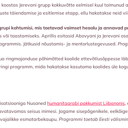
is koostas Jerevani grupp kokkuvõtte eelmisel kuul toimunud 
tuste täiendamise ja esitlemise etapp, ellu hakatakse neid v
rupi kohtumisi, mis toetavad vaimset heaolu ja annavad pr
 või taastamiseks. Aprillis esitasid Abovyani ja Jerevani osa
rogrammis. Jätkusid nõustamis- ja mentorlustegevused.
Prog
a ringmajanduse põhimõtted koolide ettevõtlusõppesse läbi
ingi programm, mida hakatakse kasutama koolides üle kogu 
anisatsiooniga Nusaned
humanitaarabi pakkumist Liibanonis
,
avatavamas seisus inimesi. Jagame sisepõgenikele, eelkõige
davajalikke esmatarbekaupu.
Programmi toetab Eesti välismin