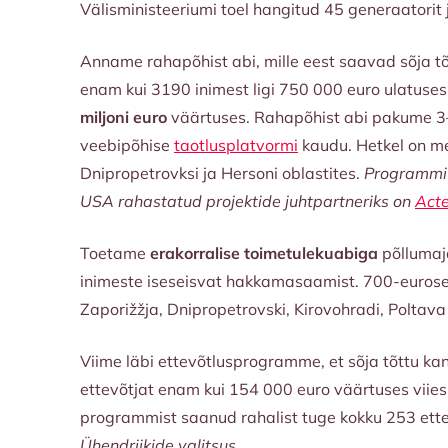
Välisministeeriumi toel hangitud 45 generaatorit
Anname rahapõhist abi, mille eest saavad sõja tõ
enam kui 3190 inimest ligi 750 000 euro ulatuse
miljoni
euro
väärtuses. Rahapõhist abi pakume 3–6
veebipõhise
taotlusplatvormi
kaudu. Hetkel on me
Dnipropetrovksi ja Hersoni oblastites.
Programmi r
USA rahastatud projektide juhtpartneriks on
Act
Toetame
erakorralise toimetulekuabiga
põllumaj
inimeste iseseisvat hakkamasaamist. 700-eurose 
Zaporižžja, Dnipropetrovski, Kirovohradi, Poltava
Viime läbi ettevõtlusprogramme, et sõja tõttu k
ettevõtjat enam kui 154 000 euro väärtuses viies 
programmist saanud rahalist tuge kokku 253 ett
Ühendriikide valitsus.