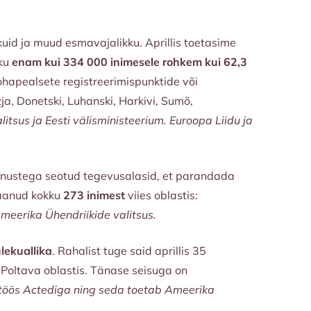
uid ja muud esmavajalikku. Aprillis toetasime
kku
enam kui 334 000 inimesele rohkem kui 62,3
hapealsete registreerimispunktide või
a, Donetski, Luhanski, Harkivi, Sumõ,
tsus ja Eesti välisministeerium. Euroopa Liidu ja
enustega seotud tegevusalasid, et parandada
saanud kokku
273 inimest
viies oblastis:
meerika Ühendriikide valitsus.
ulekuallika
. Rahalist tuge said aprillis 35
a Poltava oblastis. Tänase seisuga on
stöös Actediga ning seda toetab Ameerika