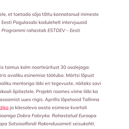
tele, et toetada sõja tõttu kannatanud inimeste
e Eesti Pagulasabi kodulehelt intervjuusid
a. Programmi rahastab
ESTDEV – Eesti
is toimus kolm noorteüritust 30 osalejaga:
tris avaliku esinemise töötuba. Märtsi lõpust
iku mentoriga läbi eri tegevuste, näiteks savi
kooli õpilastele. Projekti raames viime läbi ka
amist uues riigis. Aprillis lõpetasid Tallinna
dika
ja käesoleva aasta esimese kvartali
satsiooniga Dobra Fabryka. Rahastatud Euroopa
oopa Sotsiaalfondi Rakendusameti seisukohti.