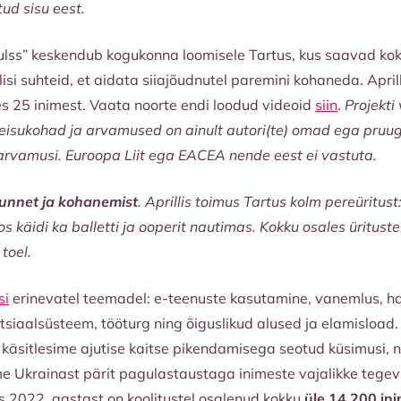
tud sisu eest.
lss” keskendub kogukonna loomisele Tartus, kus saavad kokk
i suhteid, et aidata siiajõudnutel paremini kohaneda. April
es 25 inimest. Vaata noorte endi loodud videoid
siin
.
Projekti 
isukohad ja arvamused on ainult autori(te) omad ega pruug
arvamusi. Euroopa Liit ega EACEA nende eest ei vastuta.
unnet ja kohanemist
. Aprillis toimus Tartus kolm pereüritus
 käidi ka balletti ja ooperit nautimas. Kokku osales üritustel
 toel.
si
erinevatel teemadel: e-teenuste kasutamine, vanemlus, h
sotsiaalsüsteem, tööturg ning õiguslikud alused ja elamisload. 
 käsitlesime ajutise kaitse pikendamisega seotud küsimusi, 
ime Ukrainast pärit pagulastaustaga inimeste vajalikke tege
 2022. aastast on koolitustel osalenud kokku
üle 14 200 in