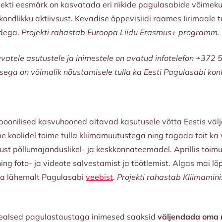
jekti eesmärk on kasvatada eri riikide pagulasabide võime
ndlikku aktiivsust. Kevadise õppevisiidi raames Iirimaale tut
idega.
Projekti rahastab Euroopa Liidu Erasmus+ programm.
vatele asutustele ja inimestele
on avatud infotelefon +372 5
isega on võimalik nõustamisele tulla ka Eesti Pagulasabi kon
opoonilised kasvuhooned aitavad kasutusele võtta Eestis välj
koolidel toime tulla kliimamuutustega ning tagada toit ka 
t põllumajanduslikel- ja keskkonnateemadel. Aprillis toimus
ing foto- ja videote salvestamist ja töötlemist. Algas mai l
a lähemalt Pagulasabi
veebist
.
Projekti rahastab Kliimamin
sealsed pagulastaustaga inimesed saaksid
väljendada oma m