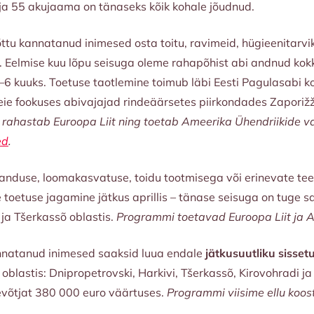
 ja 55 akujaama on tänaseks kõik kohale jõudnud.
ttu kannatanud inimesed osta toitu, ravimeid, hügieenitarvik
s. Eelmise kuu lõpu seisuga oleme rahapõhist abi andnud ko
 kuuks. Toetuse taotlemine toimub läbi Eesti Pagulasabi ko
ie fookuses abivajajad rindeäärsetes piirkondades Zaporižžj
ahastab Euroopa Liit ning toetab Ameerika Ühendriikide vali
ed
.
anduse, loomakasvatuse, toidu tootmisega või erinevate te
toetuse jagamine jätkus aprillis – tänase seisuga on tuge 
 ja Tšerkassõ oblastis.
Programmi toetavad Euroopa Liit ja A
annatanud inimesed saaksid luua endale
jätkusuutliku sisset
oblastis: Dnipropetrovski, Harkivi, Tšerkassõ, Kirovohradi j
evõtjat 380 000 euro väärtuses.
Programmi viisime ellu koo