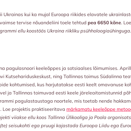
i Ukrainas kui ka mujal Euroopa riikides elavatele ukrainlas
aimse tervise nõuandeliini toele tehtud
pea 6650 kõne
. Lo
grammi ellu koostöös Ukraina riikliku psühholoogiaühingug
a pagulasnoori keeleõppes ja sotsiaalses lõimumises. Aprill
õhvi Kutsehariduskeskust, ning Tallinnas toimus Südalinna tea
de kohtumised, kus harjutatakse eesti keelt omavanuse kohal
vel ja Tallinnas toimuvad eesti keele järeleaitamistunnid põhi
rammi pagulastaustaga noortele, mis toetab nende hakkamasa
. Loe projektis praktiseeritava
märkamatu keeleõppe metoo
ojekti viiakse ellu koos Tallinna Ülikooliga ja Poola organi
ri(te) seisukohti ega pruugi kajastada Euroopa Liidu ega Eur