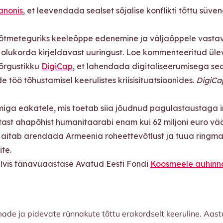
anonis
, et leevendada sealset sõjalise konflikti tõttu süv
võtmeteguriks keeleõppe edenemine ja väljaõppele vastava
 olukorda kirjeldavast uuringust. Loe kommenteeritud ül
võrgustikku
DigiCap
, et lahendada digitaliseerumisega s
öö tõhustamisel keerulistes kriisisituatsioonides.
DigiCa
mmiga eakatele, mis toetab siia jõudnud pagulastaustaga 
ast ahapõhist humanitaarabi enam kui 62 miljoni euro vää
s aitab arendada Armeenia roheettevõtlust ja tuua ringm
te.
älvis tänavuaastase Avatud Eesti Fondi
Koosmeele auhinn
made ja pidevate rünnakute tõttu erakordselt keeruline. Aast