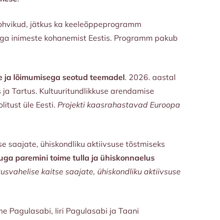
ekohvikud, jätkus ka keeleõppeprogramm
taga inimeste kohanemist Eestis. Programm pakub
e ja lõimumisega seotud teemadel
. 2026. aastal
 ja Tartus. Kultuuritundlikkuse arendamise
litust üle Eesti.
Projekti kaasrahastavad Euroopa
e saajate, ühiskondliku aktiivsuse tõstmiseks
uga paremini toime tulla ja ühiskonnaelus
svahelise kaitse saajate, ühiskondliku aktiivsuse
 Pagulasabi, Iiri Pagulasabi ja Taani