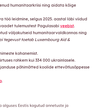
enenud humanitaarkriisi ning aidata kõige
 töö leidmine, selgus 2025. aastal läbi viidud
evaadet tulemustest Pagulasabi
veebist
.
eotud väljakutseid humanitaarvaldkonnas ning
pi tegevust toetab Luxembourg Aid &
inimeste kohanemist.
rtuses rohkem kui 334 000 ukrainlasele.
ajanduse põhimõtted koolide ettevõtlusõppesse
a
.
a alguses Eestis kogutud annetuste ja