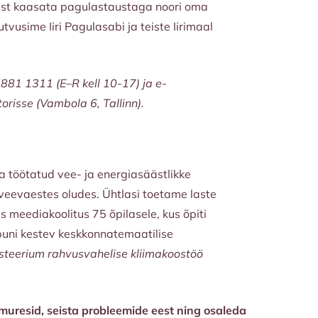
kust kaasata pagulastaustaga noori oma
vusime Iiri Pagulasabi ja teiste Iirimaal
881 1311 (E–R kell 10-17) ja e-
torisse (Vambola 6, Tallinn).
a töötatud vee- ja energiasäästlikke
veevaestes oludes. Ühtlasi toetame laste
 meediakoolitus 75 õpilasele, kus õpiti
õpuni kestev keskkonnatemaatilise
isteerium rahvusvahelise kliimakoostöö
uresid, seista probleemide eest ning osaleda