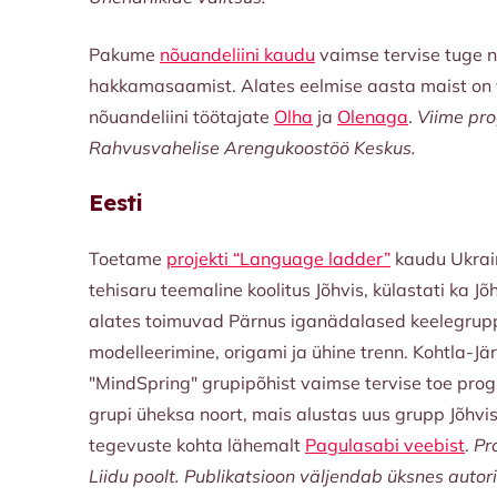
Pakume
nõuandeliini kaudu
vaimse tervise tuge ni
hakkamasaamist. Alates eelmise aasta maist on v
nõuandeliini töötajate
Olha
ja
Olenaga
.
Viime pro
Rahvusvahelise Arengukoostöö Keskus.
Eesti
Toetame
projekti “Language ladder”
kaudu Ukrain
tehisaru teemaline koolitus Jõhvis, külastati ka J
alates toimuvad Pärnus iganädalased keelegruppi
modelleerimine, origami ja ühine trenn. Kohtla-Jär
"MindSpring" grupipõhist vaimse tervise toe prog
grupi üheksa noort, mais alustas uus grupp Jõhvis
tegevuste kohta lähemalt
Pagulasabi veebist
.
Pr
Liidu poolt. Publikatsioon väljendab üksnes auto