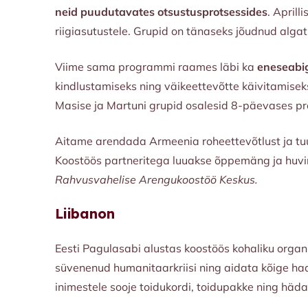
neid puudutavates otsustusprotsessides
. Aprill
riigiasutustele. Grupid on tänaseks jõudnud alga
Viime sama programmi raames läbi ka
eneseabig
kindlustamiseks ning väikeettevõtte käivitamiseks
Masise ja Martuni grupid osalesid 8-päevases p
Aitame arendada Armeenia roheettevõtlust ja tuu
Koostöös partneritega luuakse õppemäng ja huvir
Rahvusvahelise Arengukoostöö Keskus.
Liibanon
Eesti Pagulasabi alustas koostöös kohaliku org
süvenenud humanitaarkriisi ning aidata kõige ha
inimestele sooje toidukordi, toidupakke ning hä