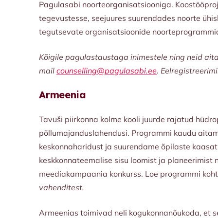
Pagulasabi noorteorganisatsiooniga. Koostööpro
tegevustesse, seejuures suurendades noorte ühisko
tegutsevate organisatsioonide noorteprogramm
Kõigile pagulastaustaga inimestele ning neid aita
mail
counselling@pagulasabi.ee
. Eelregistreerim
Armeenia
Tavuši piirkonna kolme kooli juurde rajatud hüdr
põllumajanduslahendusi. Programmi kaudu aitame 
keskonnaharidust ja suurendame õpilaste kaasatus
keskkonnateemalise sisu loomist ja planeerimist n
meediakampaania konkurss. Loe programmi koht
vahenditest.
Armeenias toimivad neli kogukonnanõukoda, et 