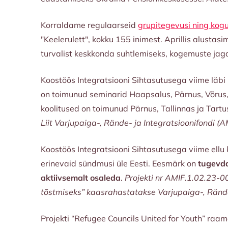
Korraldame regulaarseid
grupitegevusi ning kog
"Keelerulett", kokku 155 inimest. Aprillis alus
turvalist keskkonda suhtlemiseks, kogemuste jag
Koostöös Integratsiooni Sihtasutusega viime läbi
on toimunud seminarid Haapsalus, Pärnus, Võrus, 
koolitused on toimunud Pärnus, Tallinnas ja Tartus
Liit Varjupaiga-, Rände- ja Integratsioonifondi (
Koostöös Integratsiooni Sihtasutusega viime ellu 
erinevaid sündmusi üle Eesti. Eesmärk on
tugevda
aktiivsemalt osaleda
.
Projekti nr AMIF.1.02.23-0
tõstmiseks” kaasrahastatakse Varjupaiga-, Rände-
Projekti “Refugee Councils United for Youth” ra