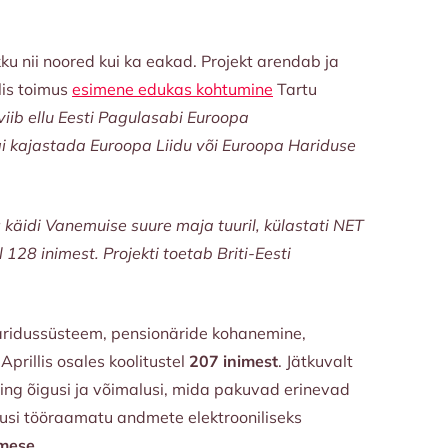
u nii noored kui ka eakad. Projekt arendab ja
lis toimus
esimene edukas kohtumine
Tartu
viib ellu Eesti Pagulasabi Euroopa
i kajastada Euroopa Liidu või Euroopa Hariduse
t: käidi Vanemuise suure maja tuuril, külastati NET
 128 inimest. Projekti toetab Briti-Eesti
aridussüsteem, pensionäride kohanemine,
Aprillis osales koolitustel
207 inimest
. Jätkuvalt
ning õigusi ja võimalusi, mida pakuvad erinevad
vusi tööraamatu andmete elektrooniliseks
imese
.