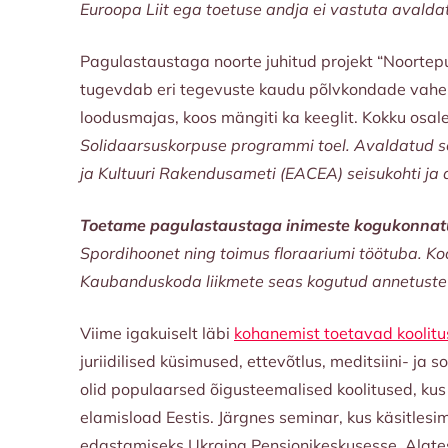
Euroopa Liit ega toetuse andja ei vastuta avalda
Pagulastaustaga noorte juhitud projekt “Noortepu
tugevdab eri tegevuste kaudu põlvkondade vahelis
loodusmajas, koos mängiti ka keeglit. Kokku osal
Solidaarsuskorpuse programmi toel. Avaldatud se
ja Kultuuri Rakendusameti (EACEA) seisukohti ja 
Toetame
pagulastaustaga inimeste kogukonnat
Spordihoonet ning toimus floraariumi töötuba. Koos
Kaubanduskoda liikmete seas kogutud annetuste
Viime igakuiselt läbi
kohanemist toetavad koolitu
juriidilised küsimused, ettevõtlus, meditsiini- ja 
olid populaarsed õigusteemalised koolitused, kus
elamisload Eestis. Järgnes seminar, kus käsitles
edastamiseks Ukraina Pensionikeskusesse. Alates