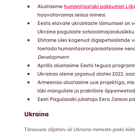
Alustasime
humanitaarabi pakkumist Liib
haavatavamas seisus inimesi.
Eestis elavate ukrainlaste lõimumisel on 
Ukraina pagulaste sotsiaalmajanduslikku
Ehitame üles kogenud digispetsialistide 
toetada humanitaarorganisatsioone nende t
Development.
Aprillis alustasime Eestis tegusa progra
Ukrainas oleme jaganud alates 2022. aast
Armeenias alustasime uue projektiga, mi
läbi mänguliste ja praktiliste õppemeetodi
Eesti Pagulasabi juhataja Eero Janson p
Ukraina
Tänavune sõjatalv oli Ukraina inimeste jaoks kül